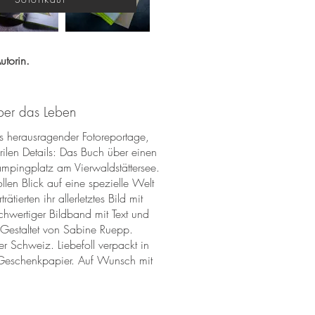
utorin.
ber das Leben
 herausragender Fotoreportage,
rilen Details: Das Buch über einen
mpingplatz am Vierwaldstättersee.
ollen Blick auf eine spezielle Welt
rätierten ihr allerletztes Bild mit
chwertiger Bildband mit Text und
 Gestaltet von Sabine Ruepp.
 Schweiz. Liebefoll verpackt in
s Geschenkpapier. Auf Wunsch mit