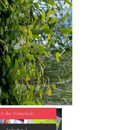
d "Der letzte Sommer"
00
In den Warenkorb
Sofortkauf