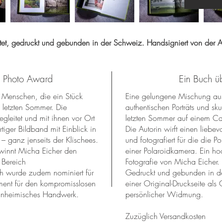
tet, gedruckt und gebunden in der Schweiz. Handsigniert von der A
s Photo Award
Ein Buch ü
 Menschen, die ein Stück
Eine gelungene Mischung aus
n letzten Sommer. Die
authentischen Porträts und sku
egleitet und mit ihnen vor Ort
letzten Sommer auf einem Ca
tiger Bildband mit Einblick in
Die Autorin wirft einen liebev
– ganz jenseits der Klischees.
und fotografiert für die die Port
winnt Micha Eicher den
einer Polaroidkamera. Ein ho
 Bereich
Fotografie von Micha Eicher.
ch wurde zudem nominiert für
Gedruckt und gebunden in der
ment für den kompromisslosen
einer Original-Druckseite al
einheimisches Handwerk.
persönlicher Widmung.
Zuzüglich Versandkosten