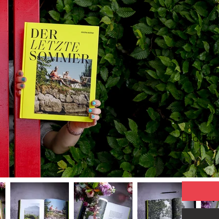
Bildban
​
CHF 65.